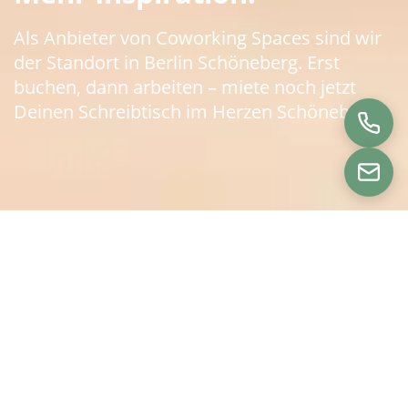
Als Anbieter von Coworking Spaces sind wir
der Standort in Berlin Schöneberg. Erst
buchen, dann arbeiten – miete noch jetzt
Deinen Schreibtisch im Herzen Schönebergs.
Darum lohnt sich eine
Membership bei uns
Wähle zwischen unseren beiden Tarifen –
Membership Basic
ab 80 €/Monat oder
Business